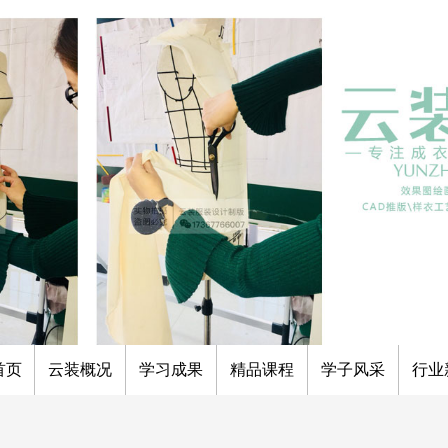
首页
云装概况
学习成果
精品课程
学子风采
行业