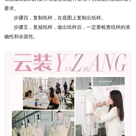
要求。
步骤四，复制纸样，在底图上复制出纸样。
步骤五，复核纸样，做出纸样后，一定要检查纸样的准
确性和全面性。